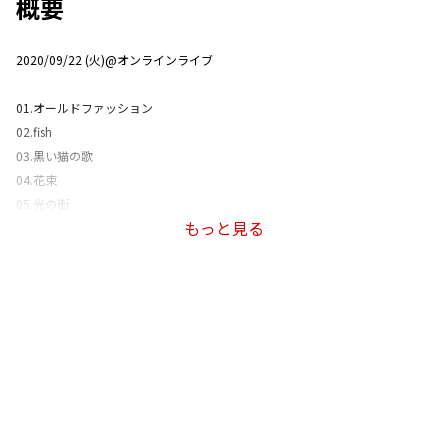
概要
2020/09/22 (火)@オンラインライブ
01.オールドファッション
02.fish
03.黒い猫の歌
04.花束
05.光の街
もっと見る
06.わたがし
07.雨と僕の話
08.SISTER
09.だいじなこと
10.sympathy
11.大不正解
12.one room
※一部未配信楽曲がございます。