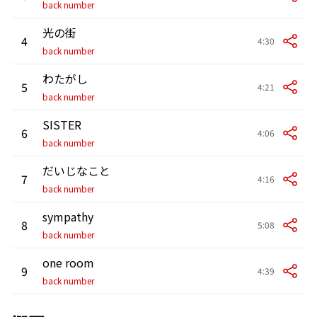
back number
光の街
4
4:30
back number
わたがし
5
4:21
back number
SISTER
6
4:06
back number
だいじなこと
7
4:16
back number
sympathy
8
5:08
back number
one room
9
4:39
back number