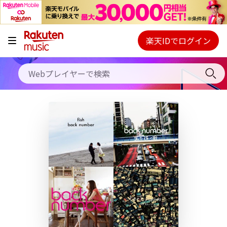
キャンペーン
料金プラン
楽天IDでログイン
Webプレイヤー
使い方
ご契約内容の確認・変更
ヘルプ
初回30日間無料お試し