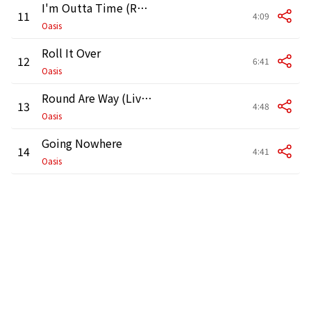
I'm Outta Time (Remastered)
11
4:09
Oasis
Roll It Over
12
6:41
Oasis
Round Are Way (Live at Knebworth, 10 August '96)
13
4:48
Oasis
Going Nowhere
14
4:41
Oasis