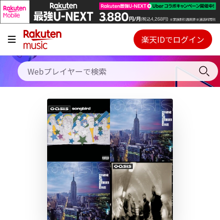
キャンペーン
料金プラン
楽天IDでログイン
Webプレイヤー
使い方
ご契約内容の確認・変更
ヘルプ
初回30日間無料お試し