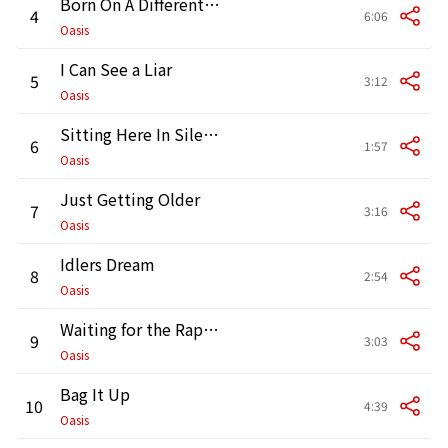
Born On A Different Cloud
4
6:06
Oasis
I Can See a Liar
5
3:12
Oasis
Sitting Here In Silence (On My Own)
6
1:57
Oasis
Just Getting Older
7
3:16
Oasis
Idlers Dream
8
2:54
Oasis
Waiting for the Rapture
9
3:03
Oasis
Bag It Up
10
4:39
Oasis