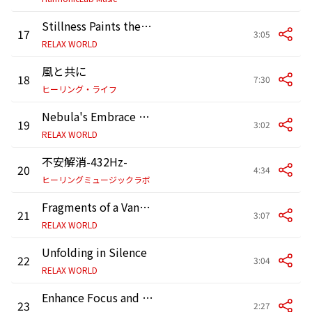
Stillness Paints the Sky
17
3:05
RELAX WORLD
風と共に
18
7:30
ヒーリング・ライフ
Nebula's Embrace of Light
19
3:02
RELAX WORLD
不安解消-432Hz-
20
4:34
ヒーリングミュージックラボ
Fragments of a Vanishing Light
21
3:07
RELAX WORLD
Unfolding in Silence
22
3:04
RELAX WORLD
Enhance Focus and Concentration with 432Hz Binaural Beats
23
2:27