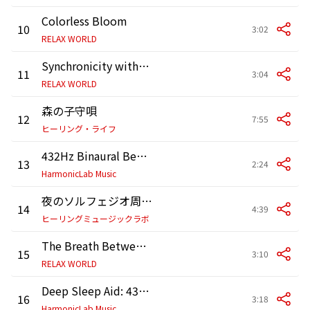
Colorless Bloom
10
3:02
RELAX WORLD
Synchronicity within the Boundless Aether
11
3:04
RELAX WORLD
森の子守唄
12
7:55
ヒーリング・ライフ
432Hz Binaural Beats for Inner Healing and Emotional Balance
13
2:24
HarmonicLab Music
夜のソルフェジオ周波数432Hz
14
4:39
ヒーリングミュージックラボ
The Breath Between Two Worlds
15
3:10
RELAX WORLD
Deep Sleep Aid: 432Hz Binaural Beats for Restful Nights
16
3:18
HarmonicLab Music