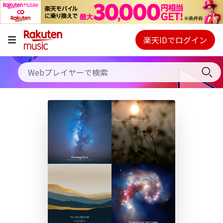
キャンペーン
料金プラン
楽天IDでログイン
Webプレイヤー
使い方
ご契約内容の確認・変更
ヘルプ
初回30日間無料お試し