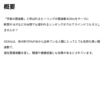
概要
「宇宙の周波数」と呼ばれるヒーリングの周波数432Hzをテーマに
瞑想やヨガなどの分野でも使われるシンギングボウルでマインドフルネスし
ませんか？
432Hzは、体の約70%が水から出来ている人間にとってとても気持ち良い周
波数で、
潜在意識覚醒を促し、開運や健康促進にも効果があるとされています。