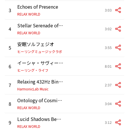
Echoes of Presence
3
3:03
RELAX WORLD
Stellar Serenade of the Night
4
3:02
RELAX WORLD
安眠ソルフェジオ
5
3:55
ヒーリングミュージックラボ
イーシャ・サヴィータの空
6
8:01
ヒーリング・ライフ
Relaxing 432Hz Binaural Beats for Deep Meditation
7
2:37
HarmonicLab Music
Ontology of Cosmic Frequencies
8
3:04
RELAX WORLD
Lucid Shadows Beneath the Mind
9
3:12
RELAX WORLD