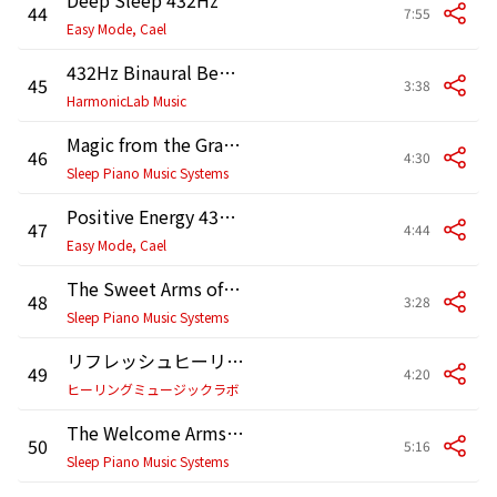
44
7:55
Easy Mode, Cael
432Hz Binaural Beats for Anxiety and Relaxation
45
3:38
HarmonicLab Music
Magic from the Grand Piano
46
4:30
Sleep Piano Music Systems
Positive Energy 432Hz
47
4:44
Easy Mode, Cael
The Sweet Arms of Night
48
3:28
Sleep Piano Music Systems
リフレッシュヒーリング
49
4:20
ヒーリングミュージックラボ
The Welcome Arms of Sleep
50
5:16
Sleep Piano Music Systems