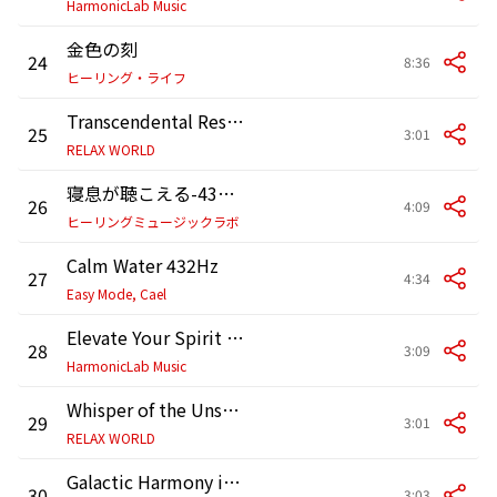
HarmonicLab Music
金色の刻
24
8:36
ヒーリング・ライフ
Transcendental Resonance of Being
25
3:01
RELAX WORLD
寝息が聴こえる-432Hz-
26
4:09
ヒーリングミュージックラボ
Calm Water 432Hz
27
4:34
Easy Mode, Cael
Elevate Your Spirit with 432Hz Binaural Beats Music
28
3:09
HarmonicLab Music
Whisper of the Unseen Moon
29
3:01
RELAX WORLD
Galactic Harmony in Motion
30
3:03