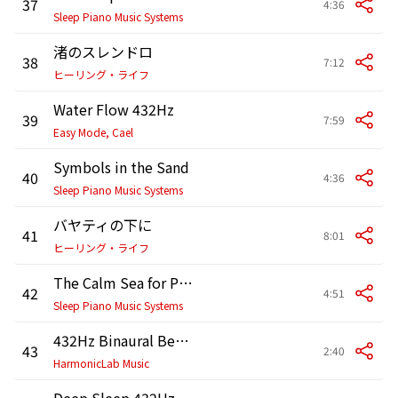
37
4:36
Sleep Piano Music Systems
渚のスレンドロ
38
7:12
ヒーリング・ライフ
Water Flow 432Hz
39
7:59
Easy Mode, Cael
Symbols in the Sand
40
4:36
Sleep Piano Music Systems
バヤティの下に
41
8:01
ヒーリング・ライフ
The Calm Sea for Piano
42
4:51
Sleep Piano Music Systems
432Hz Binaural Beats for Chakra Balancing and Energy Alignment
43
2:40
HarmonicLab Music
Deep Sleep 432Hz