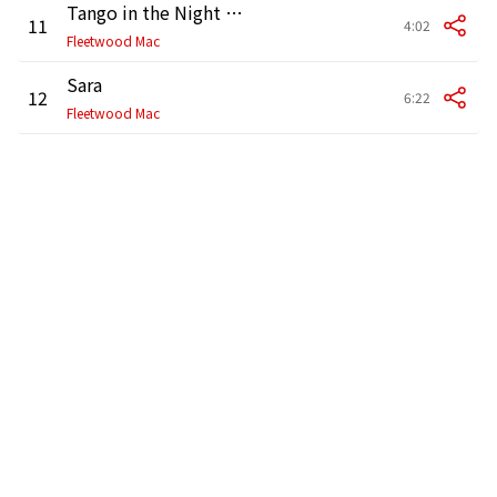
Tango in the Night (2017 Remaster)
11
4:02
Fleetwood Mac
Sara
12
6:22
Fleetwood Mac