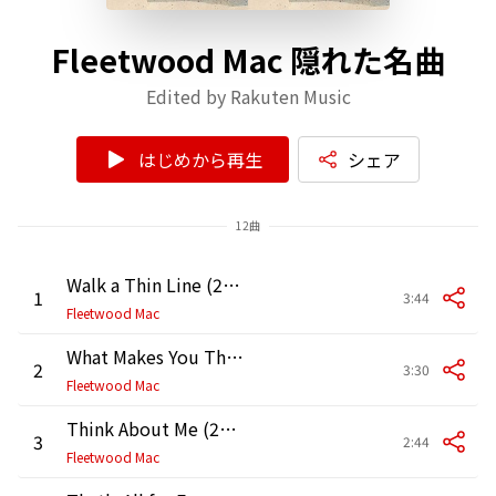
Fleetwood Mac 隠れた名曲
Edited by Rakuten Music
はじめから再生
シェア
12曲
Walk a Thin Line (2015 Remaster)
1
3:44
Fleetwood Mac
What Makes You Think You're the One (2015 Remaster)
2
3:30
Fleetwood Mac
Think About Me (2015 Remaster)
3
2:44
Fleetwood Mac