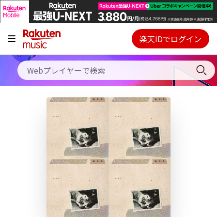
キャンペーン
料金プラン
楽天IDでログイン
Webプレイヤー
使い方
ご契約内容の確認・変更
ヘルプ
初回30日間無料お試し