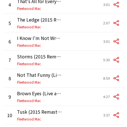
That's All for Everyone (2015 Remaster)
4
3:01
Fleetwood Mac
The Ledge (2015 Remaster)
5
2:07
Fleetwood Mac
I Know I'm Not Wrong (2015 Remaster)
6
3:01
Fleetwood Mac
Storms (2015 Remaster)
7
5:30
Fleetwood Mac
Not That Funny (Live at Richfield Coliseum, Cleveland, OH 5/21/80)
8
8:59
Fleetwood Mac
Brown Eyes (Live at The Forum, Inglewood, CA 10/22/82)
9
4:27
Fleetwood Mac
Tusk (2015 Remaster)
10
3:37
Fleetwood Mac