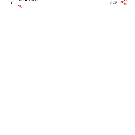
17
3:29
YUI