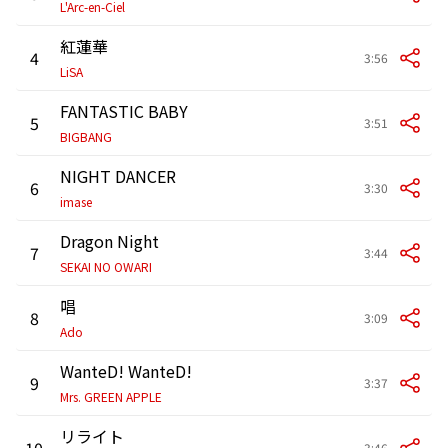
L'Arc-en-Ciel
紅蓮華
4
3:56
LiSA
FANTASTIC BABY
5
3:51
BIGBANG
NIGHT DANCER
6
3:30
imase
Dragon Night
7
3:44
SEKAI NO OWARI
唱
8
3:09
Ado
WanteD! WanteD!
9
3:37
Mrs. GREEN APPLE
リライト
10
3:46