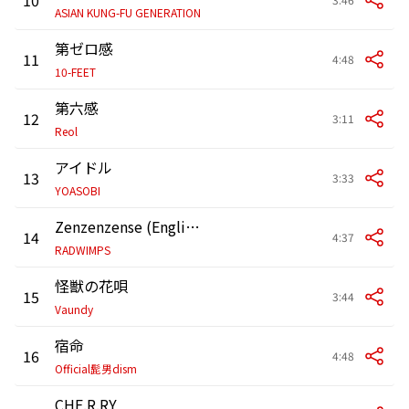
ASIAN KUNG-FU GENERATION
第ゼロ感
11
4:48
10-FEET
第六感
12
3:11
Reol
アイドル
13
3:33
YOASOBI
Zenzenzense (English ver.)
14
4:37
RADWIMPS
怪獣の花唄
15
3:44
Vaundy
宿命
16
4:48
Official髭男dism
CHE.R.RY