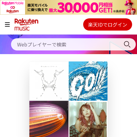
キャンペーン
料金プラン
楽天IDでログイン
Webプレイヤー
使い方
ご契約内容の確認・変更
ヘルプ
初回30日間無料お試し