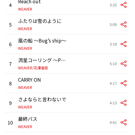
Reach out
4
3:25
WEAVER
ふたりは雪のように
5
5:09
WEAVER
風の船 ～Bug’s ship～
6
3:18
WEAVER
流星コーリング 〜Prologue〜
7
5:10
WEAVER/花澤香菜
CARRY ON
8
4:17
WEAVER
さよならと言わないで
9
4:13
WEAVER
最終バス
10
4:41
WEAVER