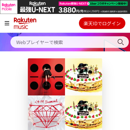
キャンペーン
料金プラン
楽天IDでログイン
Webプレイヤー
使い方
ご契約内容の確認・変更
ヘルプ
初回30日間無料お試し