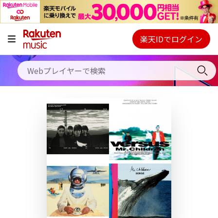
キャンペーン
料金プラン
楽天IDでログイン
Webプレイヤー
使い方
ご契約内容の確認・変更
ヘルプ
初回30日間無料お試し