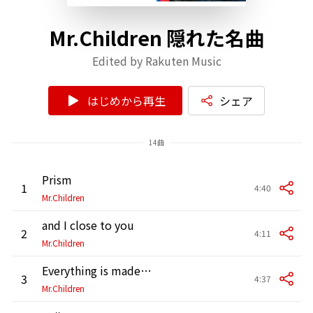
Mr.Children 隠れた名曲
Edited by Rakuten Music
はじめから再生
シェア
14曲
Prism
1
4:40
Mr.Children
and I close to you
2
4:11
Mr.Children
Everything is made from a dream
3
4:37
Mr.Children