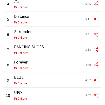
ハル
4
5:25
Mr.Children
Distance
5
5:11
Mr.Children
Surrender
6
3:41
Mr.Children
DANCING SHOES
7
3:38
Mr.Children
Forever
8
4:50
Mr.Children
BLUE
9
4:52
Mr.Children
UFO
10
5:02
Mr.Children