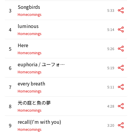
Songbirds
3
5:33
Homecomings
luminous
4
5:14
Homecomings
Here
5
5:26
Homecomings
euphoria / ユーフォリア
6
5:19
Homecomings
every breath
7
5:11
Homecomings
光の庭と魚の夢
8
4:28
Homecomings
recall(I'm with you)
9
3:20
Homecomings