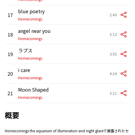
blue poetry
17
2:49
Homecomings
angel near you
18
5:13
Homecomings
ラプス
19
3:55
Homecomings
i care
20
4:24
Homecomings
Moon Shaped
21
5:11
Homecomings
概要
Homecomings the aquarium of illumination and night glareで披露されたセ