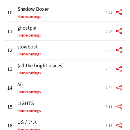
Shadow Boxer
10
4:59
Homecomings
ghostpia
11
5:04
Homecomings
slowboat
12
3:55
Homecomings
(all the bright places)
13
2:39
Homecomings
Air
14
7:50
Homecomings
LIGHTS
15
6:11
Homecomings
US / アス
16
5:18
Homecomings