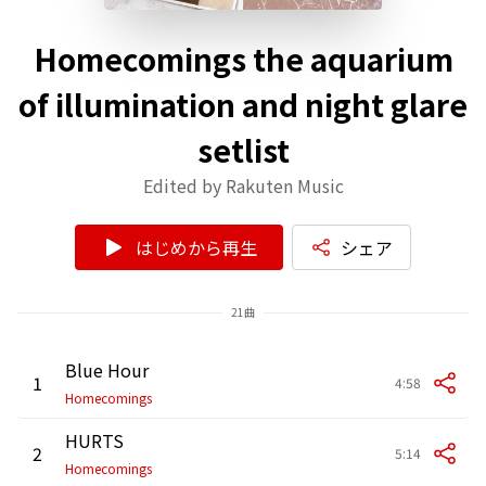
Homecomings the aquarium
of illumination and night glare
setlist
Edited by Rakuten Music
はじめから再生
シェア
21曲
Blue Hour
1
4:58
Homecomings
HURTS
2
5:14
Homecomings