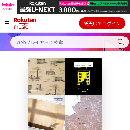
キャンペーン
料金プラン
楽天IDでログイン
Webプレイヤー
使い方
ご契約内容の確認・変更
ヘルプ
初回30日間無料お試し