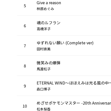
Give a reason
5
林原めぐみ
魂のルフラン
6
高橋洋子
ゆずれない願い (Complete ver)
7
田村直美
微笑みの爆弾
8
馬渡松子
ETERNAL WIND～ほほえみは光る風の中
9
森口博子
めざせポケモンマスター -20th Anniversar
10
松本梨香