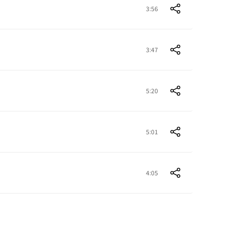
3:56
3:47
5:20
5:01
4:05