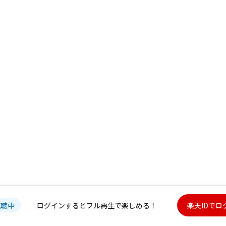
試聴中
ログインするとフル再生で楽しめる！
楽天IDでロ