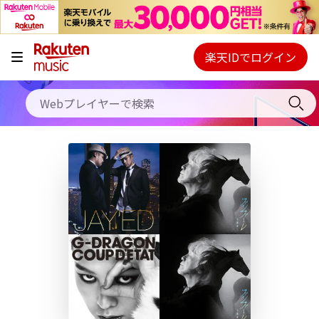
キャンペーン
料金プラン
楽天IDでログイン
Webプレイヤー
使い方
ご契約内容の確認・変更
ヘルプ
初回30日間無料お試し