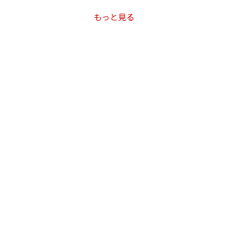
もっと見る
#5 小野寺翔平 選手
『玉置浩二 / ファンファーレ』
#99 吉村和弘 選手
『G-DRAGON / ピタカゲ』
『玉置浩二 / ファンファーレ』
#7 田添健汰 選手
『BE:FIRST / I Want you back』
『HANA / Blue Jeans』