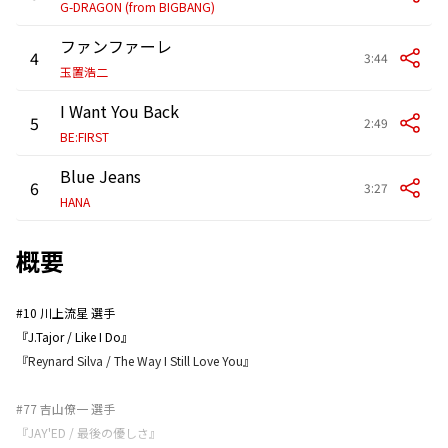
G-DRAGON (from BIGBANG)
ファンファーレ
4
3:44
玉置浩二
I Want You Back
5
2:49
BE:FIRST
Blue Jeans
6
3:27
HANA
概要
#10 川上流星 選手
『J.Tajor / Like I Do』
『Reynard Silva / The Way I Still Love You』
#77 吉山僚一 選手
『JAY'ED / 最後の優しさ』