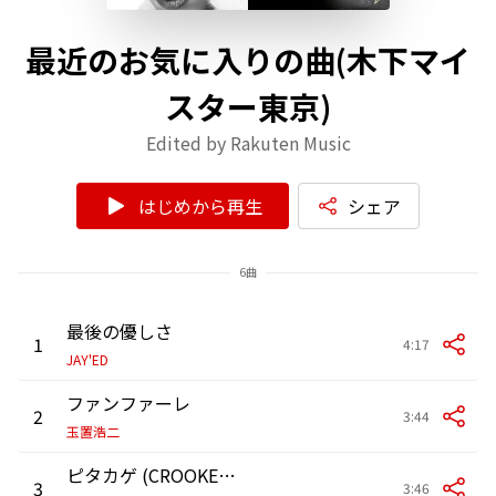
最近のお気に入りの曲(木下マイ
スター東京)
Edited by Rakuten Music
はじめから再生
シェア
6曲
最後の優しさ
1
4:17
JAY'ED
ファンファーレ
2
3:44
玉置浩二
ピタカゲ (CROOKED) -JPN-
3
3:46