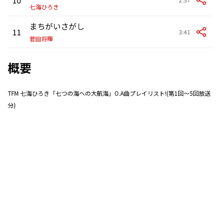
七海ひろき
まちがいさがし
11
3:41
菅田将暉
概要
TFM 七海ひろき「七つの海への大航海」O.A曲プレイリスト!(第1回～5回放送
分)