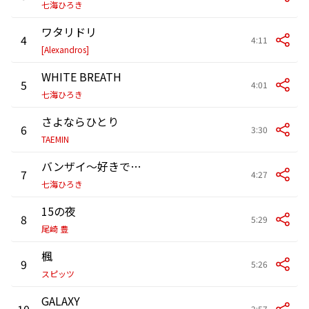
七海ひろき
ワタリドリ
4
4:11
[Alexandros]
WHITE BREATH
5
4:01
七海ひろき
さよならひとり
6
3:30
TAEMIN
バンザイ～好きでよかった～
7
4:27
七海ひろき
15の夜
8
5:29
尾崎 豊
楓
9
5:26
スピッツ
GALAXY
10
2:57