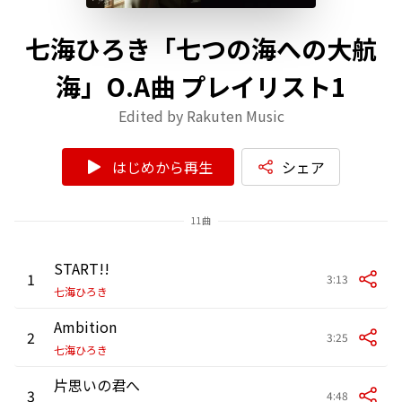
七海ひろき「七つの海への大航
海」O.A曲 プレイリスト1
Edited by Rakuten Music
はじめから再生
シェア
11曲
START!!
1
3:13
七海ひろき
Ambition
2
3:25
七海ひろき
片思いの君へ
3
4:48