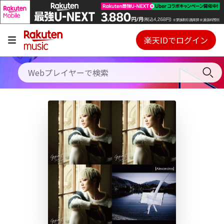
キャンペーン
料金プラン
楽天IDでログイン
Webプレイヤー
使い方
ご契約内容の確認・変更
ヘルプ
初回30日間無料お試し