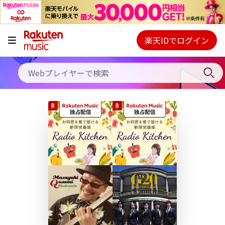
キャンペーン
料金プラン
楽天IDでログイン
Webプレイヤー
使い方
ご契約内容の確認・変更
ヘルプ
初回30日間無料お試し