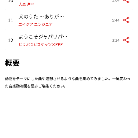
大森 洋平
犬のうた ～ありがとう～
11
5:44
エイジア エンジニア
ようこそジャパリパークへ
12
3:24
どうぶつビスケッツ×PPP
概要
動物をテーマにした曲や連想させるような曲を集めてみました。一風変わっ
た音楽動物園を是非ご堪能ください。