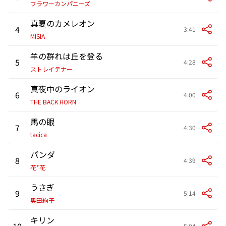
フラワーカンパニーズ
真夏のカメレオン
4
3:41
MISIA
羊の群れは丘を登る
5
4:28
ストレイテナー
真夜中のライオン
6
4:00
THE BACK HORN
馬の眼
7
4:30
tacica
パンダ
8
4:39
花*花
うさぎ
9
5:14
奥田絢子
キリン
10
5:04