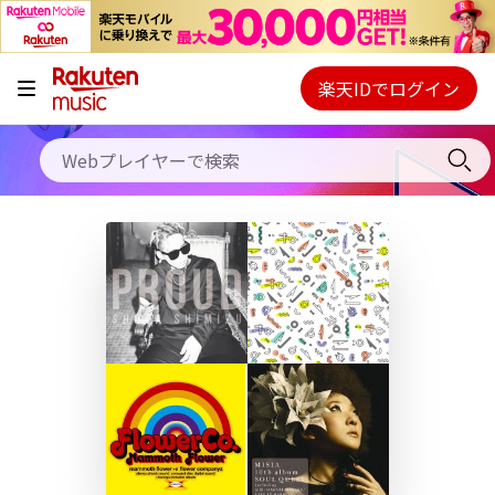
キャンペーン
料金プラン
楽天IDでログイン
Webプレイヤー
使い方
ご契約内容の確認・変更
ヘルプ
初回30日間無料お試し