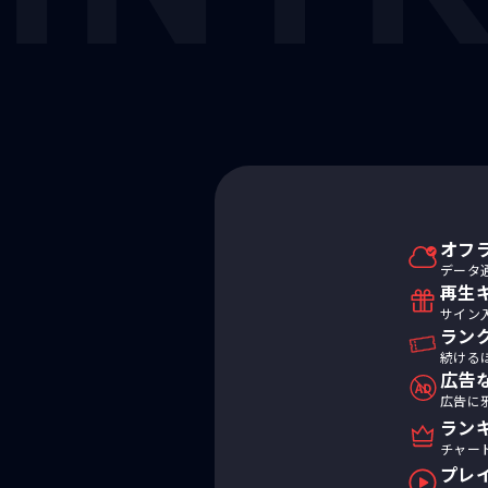
オフ
データ
再生
サイン
ラン
続ける
広告
広告に
ラン
チャー
プレ