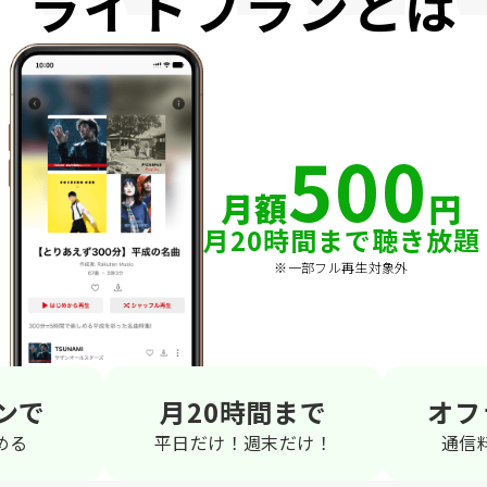
ライトプランとは
500
月額
円
月20時間まで聴き放題
※一部フル再生対象外
ンで
月20時間まで
オフ
める
平日だけ！週末だけ！
通信