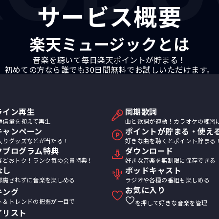
サービス概要
楽天ミュージックとは
音楽を聴いて毎日楽天ポイントが貯まる！
初めての方なら誰でも30日間無料でお試しいただけます。
ライン再生
同期歌詞
通信量を抑えて再生
曲と歌詞が連動！カラオケの練習
キャンペーン
ポイントが貯まる・使え
入りグッズなどが当たる！
好きな曲を聴くとポイント貯まる
クプログラム特典
ダウンロード
ほどおトク！ランク毎の会員特典！
好きな音楽を無制限に保存できる
なし
ポッドキャスト
邪魔されずに音楽を楽しめる
ラジオや各種の番組も楽しめる
お気に入り
キング
ト＆トレンドの把握が一目で
を押して好きな音楽を管理
イリスト