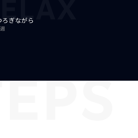
ELAX
つろぎながら
/週
TEPS