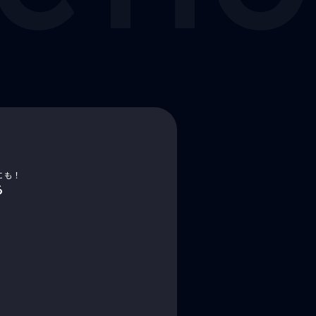
にも！
る
！