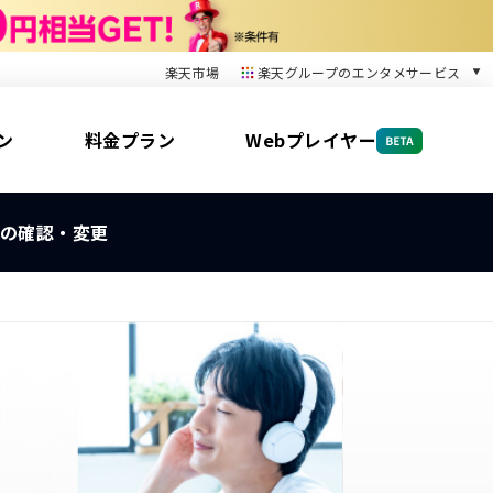
楽天市場
楽天グループのエンタメサービス
音楽配信
楽天ミュージック
ン
料金プラン
Webプレイヤー
本/ゲーム/CD/DVD
楽天ブックス
電子書籍
楽天Kobo
の確認・変更
雑誌読み放題
楽天マガジン
動画配信
楽天TV
動画配信ガイド
Rakuten PLAY
無料テレビ
Rチャンネル
チケット
楽天チケット