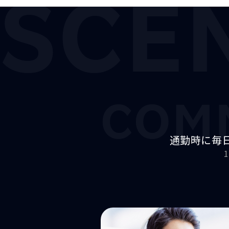
SCE
COM
通勤時に
毎